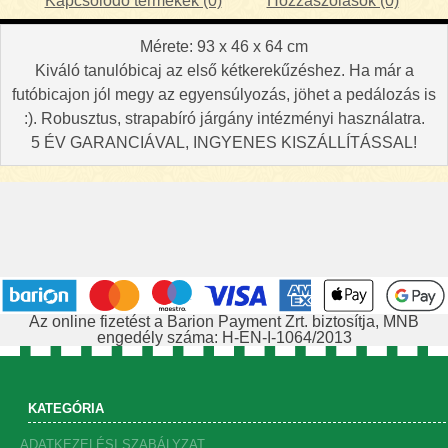
Kapcsolódó termékek (0)
Hozzászólások (0)
Mérete:
93 x 46 x 64 cm
Kiváló tanulóbicaj az első kétkerekűzéshez. Ha már a
futóbicajon jól megy az egyensúlyozás, jöhet a pedálozás is
:). Robusztus, strapabíró járgány intézményi használatra.
5 ÉV GARANCIÁVAL, INGYENES KISZÁLLÍTÁSSAL!
Az online fizetést a Barion Payment Zrt. biztosítja, MNB
engedély száma: H-EN-I-1064/2013
KATEGÓRIA
ADATKEZELÉSI SZABÁLYZAT