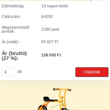
Elérhetőség:
10 napon belül
Cikkszám:
64200
Megszerezhető
2180 pont
pontok:
Ár (nettó) :
85 827 Ft
Ár (bruttó)
109 000 Ft
(27 %):
db