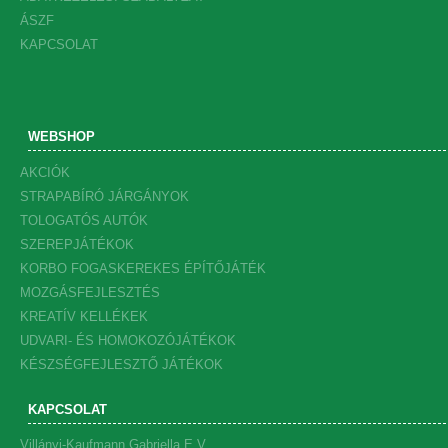
ÁSZF
KAPCSOLAT
WEBSHOP
AKCIÓK
STRAPABÍRÓ JÁRGÁNYOK
TOLOGATÓS AUTÓK
SZEREPJÁTÉKOK
KORBO FOGASKEREKES ÉPÍTŐJÁTÉK
MOZGÁSFEJLESZTÉS
KREATÍV KELLÉKEK
UDVARI- ÉS HOMOKOZÓJÁTÉKOK
KÉSZSÉGFEJLESZTŐ JÁTÉKOK
KAPCSOLAT
Villányi-Kaufmann Gabriella E.V.